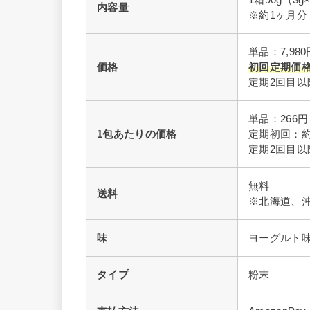
1箱90g（3g
内容量
※約1ヶ月分
単品：7,980
価格
初回定期価格：
定期2回目以降
単品：266円
1包あたりの価格
定期初回：約3
定期2回目以
無料
送料
※北海道、沖縄
味
ヨーグルト
タイプ
粉末