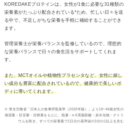
KOREDAKEプロテインは、女性が1食に必要な31種類の
栄養素がたっぷり配合されている*ため、忙しい日々を送
る中で、不足しがちな栄養を手軽に補給することができ
ます。
管理栄養士が栄養バランスを監修しているので、理想的
な栄養バランスで日々の食生活をサポートしてくれま
す。
また、MCTオイルや植物性プラセンタなど、女性に嬉し
い成分も豊富に配合されているので、健康的で美しいボ
ディに導いてくれます。
※ 厚生労働省「日本人の食事摂取基準（2020年版）」より18~49歳女性の
推奨量・目安量・目標量をもとに、熱量・n-6系脂肪酸・炭水化物・ナトリ
ウムを除き、すべての栄養素で1日分の基準値の3分の1以上を含む