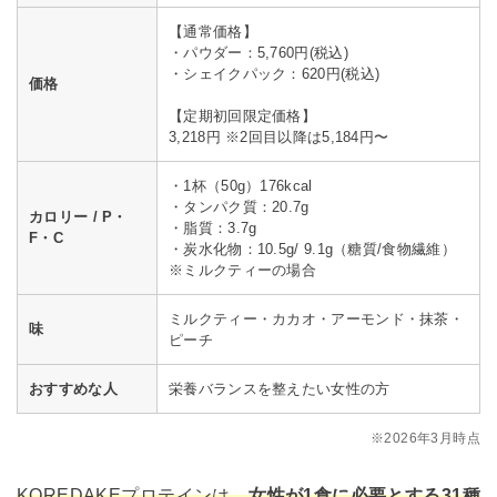
【通常価格】
・パウダー：5,760円(税込)
・シェイクパック：620円(税込)
価格
【定期初回限定価格】
3,218円 ※2回目以降は5,184円〜
・1杯（50g）176kcal
・タンパク質：20.7g
カロリー / P・
・脂質：3.7g
F・C
・炭水化物：10.5g/ 9.1g（糖質/食物繊維）
※ミルクティーの場合
ミルクティー・カカオ・アーモンド・抹茶・
味
ピーチ
おすすめな人
栄養バランスを整えたい女性の方
※2026年3月時点
KOREDAKE
プロテインは、
女性が1食に必要とする31種