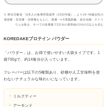
※ 厚生労働省「日本人の食事摂取基準（2020年版）」より18~49歳女性の
推奨量・目安量・目標量をもとに、熱量・n-6系脂肪酸・炭水化物・ナトリ
ウムを除き、すべての栄養素で1日分の基準値の3分の1以上を含む
KOREDAKEプロテイン パウダー
「パウダー」は、お得で使いやすい大袋タイプです。1
袋700gで、約14食分が入っています。
フレーバーは以下の5種類あり、砂糖や人工甘味料を使
わないナチュラルな味わいになっています。
ミルクティー
アーモンド