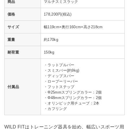
商品
マルチスミスラック
価格
178,200円(税込)
サイズ
幅119cm×奥行160cm×高さ218cm
重量
約170kg
耐荷重
150kg
・ラットプルバー
・スミスバー(約9kg)
・ディップスバー
・ロープーリーバー
付属品
・フットステップ
・Φ25mmスプリングカラー：2個
・Φ48mmスプリングカラー：2個
・オリンピック用チューブ：2本
・カフリング
WILD FITはトレーニング器具を始め、幅広いスポーツ用