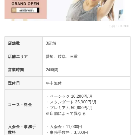
出典：
CACHIE
店舗数
3店舗
店舗エリア
愛知、岐阜、三重
営業時間
24時間
定休日
年中無休
・ベーシック 16,280円/月
・スタンダード 25,300円/月
コース・料金
・プレミアム 50,600円/月
※店舗によって異なる
入会金・事務手
・入会金：11,000円
数料
・事務手数料：3,300円