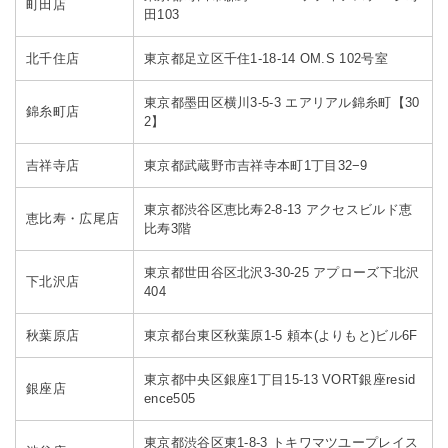
町田店
田103
北千住店
東京都足立区千住1-18-14 OM.S 102号室
東京都墨田区横川3-5-3 エアリアル錦糸町【30
錦糸町店
2】
吉祥寺店
東京都武蔵野市吉祥寺本町1丁目32−9
東京都渋谷区恵比寿2-8-13 アクセスビルド恵
恵比寿・広尾店
比寿3階
東京都世田谷区北沢3-30-25 アプローズ下北沢
下北沢店
404
秋葉原店
東京都台東区秋葉原1-5 頼本(よりもと)ビル6F
東京都中央区銀座1丁目15-13 VORT銀座resid
銀座店
ence505
東京都渋谷区東1-8-3 トキワマツユープレイス