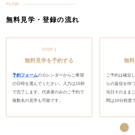
FLOW
無料見学・登録の流れ
STEP 1
無料見学を予約する
無料
予約フォーム
のカレンダーからご希望
ご予約は確定
の日時を選んでください。入力は15秒
らの返信を待
で完了します。代表者のみのご予約で
当日そのまま
複数名の見学も可能です。
間は10分程度