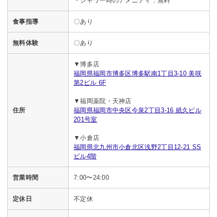
・シャワー時のアメニティ：無料
食事指導
〇あり
無料体験
〇あり
▼博多店
福岡県福岡市博多区博多駅南1丁目3-10 美咲
第2ビル 6F
▼福岡薬院・天神店
住所
福岡県福岡市中央区今泉2丁目3-16 紙久ビル
201号室
▼小倉店
福岡県北九州市小倉北区浅野2丁目12-21 SS
ビル4階
営業時間
7:00〜24:00
定休日
不定休