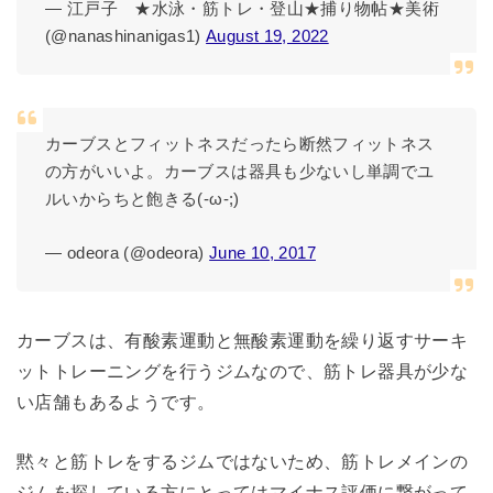
— 江戸子 ★水泳・筋トレ・登山★捕り物帖★美術
(@nanashinanigas1)
August 19, 2022
カーブスとフィットネスだったら断然フィットネス
の方がいいよ。カーブスは器具も少ないし単調でユ
ルいからちと飽きる(-ω-;)
— odeora (@odeora)
June 10, 2017
カーブスは、有酸素運動と無酸素運動を繰り返すサーキ
ットトレーニングを行うジムなので、筋トレ器具が少な
い店舗もあるようです。
黙々と筋トレをするジムではないため、筋トレメインの
ジムを探している方にとってはマイナス評価に繋がって