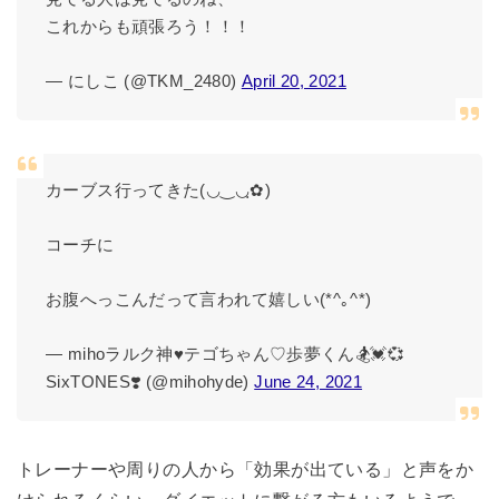
これからも頑張ろう！！！
— にしこ (@TKM_2480)
April 20, 2021
カーブス行ってきた(◡‿◡ฺ✿)
コーチに
お腹へっこんだって言われて嬉しい(*^｡^*)
— mihoラルク神♥テゴちゃん♡歩夢くん🏂💓💞
SixTONES❣️ (@mihohyde)
June 24, 2021
トレーナーや周りの人から「効果が出ている」と声をか