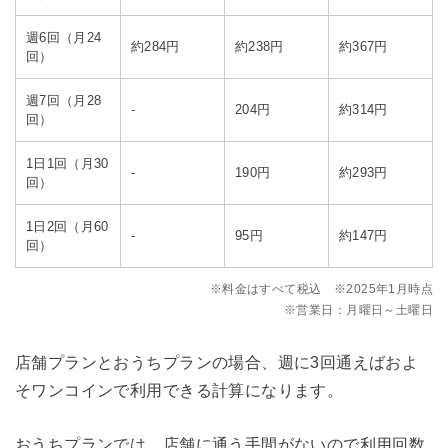
週6回（月24
約284円
約238円
約367円
回）
週7回（月28
-
204円
約314円
回）
1日1回（月30
-
190円
約293円
回）
1日2回（月60
-
95円
約147円
回）
※料金はすべて税込 ※2025年1月時点
※営業日：月曜日～土曜日
店舗プランとおうちプランの場合、週に3回通えばおよ
そワンコインで利用できる計算になります。
おうちプランでは、店舗に通う手間がないので利用回数