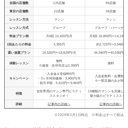
全国の店舗数
125店舗
86店舗
東京の店舗数
22店舗
36店舗
レッスン方法
マシン
マシン
レッスン方式
グループ
グループ・パーソナル
料金プラン例
月4回 13,420円/月
月4回 10,890円〜14,190
1回あたりの料金
3,355円
約2,723円〜3,548円
通い放題プラン
14,520円〜18,920円/月
34,540円〜40,590円/月
無料
体験レッスン
無料
※銀座・吉祥寺店は2,000円
・入会金＆登録料0円
入会金無料・会費割引
キャンペーン
・3ヶ月特別価格：3,900円/月
※一部店舗のみが対象
・初月半額：5,610円〜9,460円
女性専用のマシン専門ピラティ
15種類のマシンを完備した
特徴
ススタジオ！
最大級のピラティススタ
詳細
記事内の詳細へ
記事内の詳細へ
※2026年3月1日時点 ※料金はすべて税込