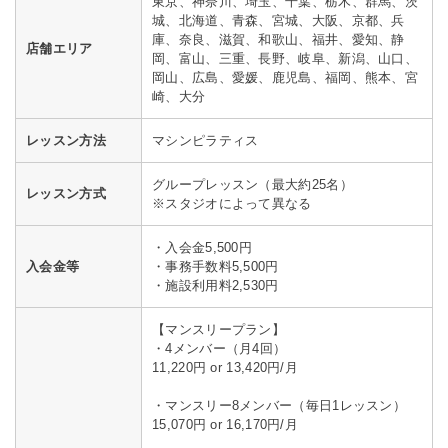
東京、神奈川、埼玉、千葉、栃木、群馬、茨
城、北海道、青森、宮城、大阪、京都、兵
庫、奈良、滋賀、和歌山、福井、愛知、静
店舗エリア
岡、富山、三重、長野、岐阜、新潟、山口、
岡山、広島、愛媛、鹿児島、福岡、熊本、宮
崎、大分
レッスン方法
マシンピラティス
グループレッスン（最大約25名）
レッスン方式
※スタジオによって異なる
・入会金5,500円
入会金等
・事務手数料5,500円
・施設利用料2,530円
【マンスリープラン】
・4メンバー（月4回）
11,220円 or 13,420円/月
・マンスリー8メンバー（毎日1レッスン）
15,070円 or 16,170円/月