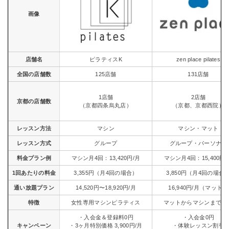
画像
店舗名
ピラティスK
zen place pilates
全国の店舗数
125店舗
131店舗
1店舗
2店舗
京都の店舗数
（京都四条烏丸店）
（京都、京都西院）
レッスン方法
マシン
マシン・マット
レッスン方式
グループ
グループ・パーソナル
料金プラン例
マシン月4回：13,420円/月
マシン月4回：15,400円/
1回あたりの料金
3,355円（月4回の場合）
3,850円（月4回の場合
通い放題プラン
14,520円〜18,920円/月
16,940円/月（マット）
特徴
女性専用マシンピラティス
マットからマシンまで充
・入会金＆登録料0円
・入会金0円
キャンペーン
・3ヶ月特別価格 3,900円/月
・体験レッスン割引