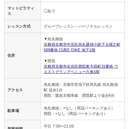
マットピラティ
◯あり
ス
レッスン方式
グループレッスン・パーソナルレッスン
▼烏丸御池
京都府京都市中京区烏丸通姉小路下る場之町
599番地 CUBE OIKE 地下1階
住所
▼西院
京都府京都市右京区西院東今田町31番地 ウ
エストグランアベニュー六角1階
烏丸御池：京都市営地下鉄烏丸線 烏丸御池
アクセス
駅 徒歩1分
西院：阪急京都本線 西院駅より徒歩6分
烏丸御池：×なし（周辺パーキングあり）
駐車場
西院：×なし（周辺パーキングあり）
平日 7:00〜21:00
営業時間