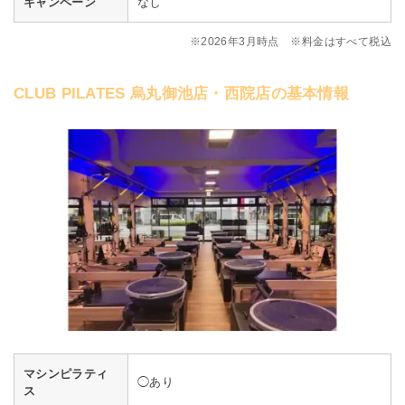
キャンペーン
なし
※2026年3月時点 ※料金はすべて税込
CLUB PILATES 烏丸御池店・西院店の基本情報
マシンピラティ
◯あり
ス