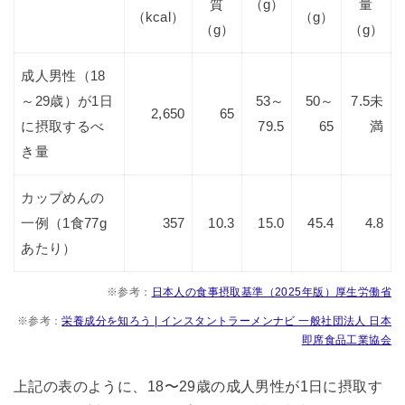
質
（g）
量
（kcal）
（g）
（g）
（g）
成人男性（18
～29歳）が1日
53～
50～
7.5未
2,650
65
に摂取するべ
79.5
65
満
き量
カップめんの
一例（1食77g
357
10.3
15.0
45.4
4.8
あたり）
※参考：
日本人の食事摂取基準（2025年版）厚生労働省
※参考：
栄養成分を知ろう | インスタントラーメンナビ 一般社団法人 日本
即席食品工業協会
上記の表のように、18〜29歳の成人男性が1日に摂取す