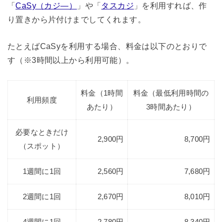
「
CaSy（カジ―）
」や「
タスカジ
」を利用すれば、作
り置きから片付けまでしてくれます。
たとえばCaSyを利用する場合、料金は以下のとおりで
す（※3時間以上から利用可能）。
料金（1時間
料金（最低利用時間の
利用頻度
あたり）
3時間あたり）
必要なときだけ
2,900円
8,700円
（スポット）
1週間に1回
2,560円
7,680円
2週間に1回
2,670円
8,010円
4週間に1回
2,780円
8,340円