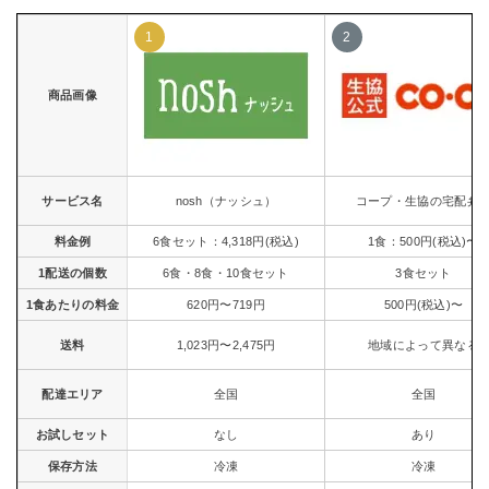
商品画像
サービス名
nosh（ナッシュ）
コープ・生協の宅配弁
料金例
6食セット：4,318円(税込)
1食：500円(税込)〜
1配送の個数
6食・8食・10食セット
3食セット
1食あたりの料金
620円〜719円
500円(税込)〜
送料
1,023円〜2,475円
地域によって異なる
配達エリア
全国
全国
お試しセット
なし
あり
保存方法
冷凍
冷凍