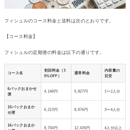
フィシュルのコース料金と送料は次のとおりです。
【コース料金】
フィシュルの定期便の料金は以下の通りです。
初回料金（3
内容量の
コース名
通常料金
0%OFF）
目安
6パックおまかせ
4,149円
5,927円
1〜2人分
便
10パックおまか
6,213円
8,876円
3〜4人分
せ便
16パックおまか
8,704円
12,435円
4人分以上