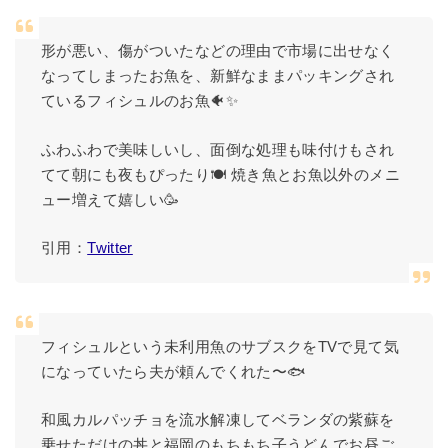
形が悪い、傷がついたなどの理由で市場に出せなく
なってしまったお魚を、新鮮なままパッキングされ
ているフィシュルのお魚🐠✨
ふわふわで美味しいし、面倒な処理も味付けもされ
てて朝にも夜もぴったり🍽 焼き魚とお魚以外のメニ
ュー増えて嬉しい🥳
引用：
Twitter
フィシュルという未利用魚のサブスクをTVで見て気
になっていたら夫が頼んでくれた〜🐟
和風カルパッチョを流水解凍してベランダの紫蘇を
乗せただけの丼と福岡のもちもち子うどんでお昼ご