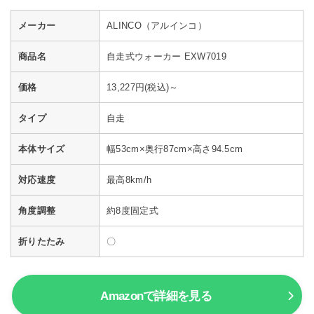
メーカー
ALINCO（アルインコ）
商品名
自走式ウォーカー EXW7019
価格
13,227円(税込)～
タイプ
自走
本体サイズ
幅53cm×奥行87cm×高さ94.5cm
対応速度
最高8km/h
角度調整
約8度固定式
折りたたみ
〇
Amazonで詳細を見る