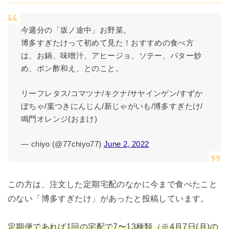
今週分の「坂ノ途中」お野菜。
博多すぎたけって初めて見た！おすすめの食べ方
は、お鍋、味噌汁、アヒージョ、ソテー、バター炒
め、ポン酢和え、とのこと。
リーフレタス/コマツナ/キクナ/サヤインゲン/すずか
ぼちゃ/葉つきにんじん/新じゃがいも/博多すぎたけ/
鳴門オレンジ(おまけ)
— chiyo (@77chiyo77)
June 2, 2022
この方は、注文した定期宅配のなかに今まで食べたこと
のない「博多すぎたけ」があったと投稿しています。
定期便であれば1回の宅配で7〜13種類（※4月7日(月)の