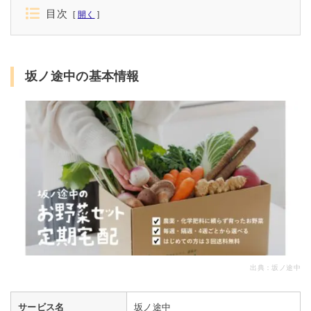
目次
開く
坂ノ途中の基本情報
出典：
坂ノ途中
サービス名
坂ノ途中