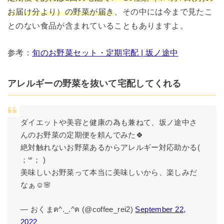
お届け分より）の野菜が届き
、その中には今まで見たこ
とのない食品が含まれていることもありますよ。
参考：
旬のお野菜セット・定期宅配 | 坂ノ途中
アレルギーの野菜を抜いて宅配してくれる
ダイエットや美容と健康の為も兼ねて、坂ノ途中さ
んのお野菜の定期便を頼んでみた🍀
絶対触れないお野菜あるからアレルギー対応助かる(
；꒳； )
美味しいお野菜って本当に美味しいから、楽しみだ
なぁ☺️🌸
— おくまฅ^._.^ฅ (@coffee_rei2)
September 22,
2022