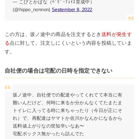
— こびとかばな（ﾍﾞﾋﾞｰﾌｪｲｽ育成中）
(@hippo_nonnon)
September 8, 2022
この方は、坂ノ途中の商品を注文するとき
送料が発生す
る
点に対して、注文しにくいという内容を投稿していま
す。
自社便の場合は宅配の日時を指定できない
坂ノ途中、自社便での配達やってくれてて本当に有
難いんだけど、何時に来るか分かんなくてたまたま
トイレに入ってる時に来ちゃったり（今日が正にそ
れ）で、再配達はヤマトか佐川かなんかになるから
送料値上がりなの世知辛いなあ〜
宅配ボックス無かったら詰んでた