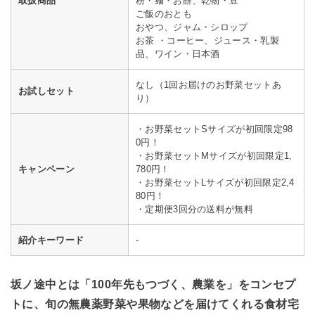
取扱商品
粉・麺・お餅、乾物・豆
ご飯のおとも
おやつ、ジャム・シロップ
お茶 ・コーヒー、ジュース・乳製
品、ワイン・日本酒
なし（1回お届けのお野菜セットあ
お試しセット
り）
・お野菜セットSサイズが初回限定98
0円！
・お野菜セットMサイズが初回限定1,
キャンペーン
780円！
・お野菜セットLサイズが初回限定2,4
80円！
・定期便3回分の送料が無料
紹介キーワード
-
坂ノ途中とは「100年先もつづく、農業を」をコンセプ
トに、旬の無農薬野菜や果物などを届けてくれる食材宅