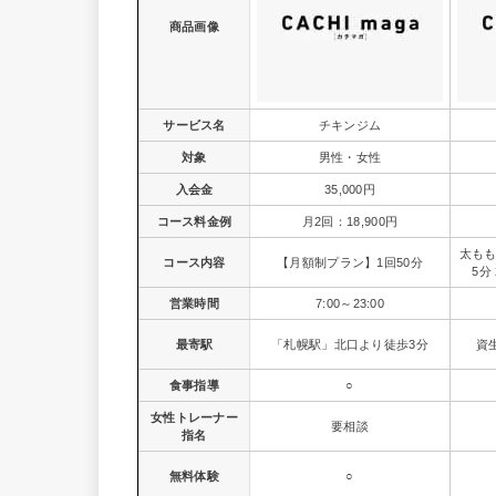
商品画像
サービス名
チキンジム
対象
男性・女性
入会金
35,000円
コース料金例
月2回：18,900円
太もも
コース内容
【月額制プラン】1回50分
5分
営業時間
7:00～23:00
最寄駅
「札幌駅」北口より徒歩3分
資
食事指導
○
女性トレーナー
要相談
指名
無料体験
○