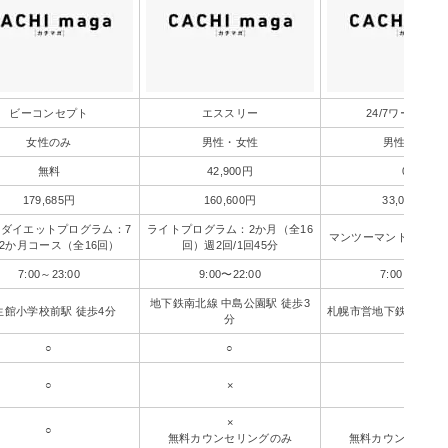
ビーコンセプト
エススリー
24/7ワークアウ
女性のみ
男性・女性
男性・女性
無料
42,900円
0円
179,685円
160,600円
33,000円～
ダイエットプログラム：7
ライトプログラム：2か月（全16
マンツーマントレーニ
 2か月コース（全16回）
回）週2回/1回45分
7:00～23:00
9:00〜22:00
7:00～24:00
地下鉄南北線 中島公園駅 徒歩3
生館小学校前駅 徒歩4分
札幌市営地下鉄大通り駅
分
○
○
○
○
×
○
×
×
○
無料カウンセリングのみ
無料カウンセリン